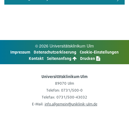
© 2026 Uni­ver­si­täts­kli­ni­kum Ulm
Impres­sum
Daten­schutz­er­kla­e­rung
Cookie-​Einstellungen
Kon­takt
Sei­ten­an­fang
Dru­cken
Uni­ver­si­täts­kli­ni­kum Ulm
89070 Ulm
Tele­fon: 0731/500-0
Tele­fax: 0731/500-43032
E-​Mail:
info.allgemein@uniklinik-ulm.de