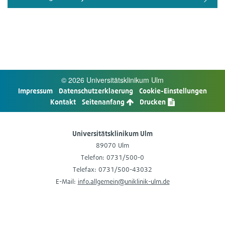
© 2026 Uni­ver­si­täts­kli­ni­kum Ulm
Impres­sum
Daten­schutz­er­kla­e­rung
Cookie-​Einstellungen
Kon­takt
Sei­ten­an­fang
Dru­cken
Uni­ver­si­täts­kli­ni­kum Ulm
89070 Ulm
Tele­fon: 0731/500-0
Tele­fax: 0731/500-43032
E-​Mail:
info.allgemein@uniklinik-ulm.de