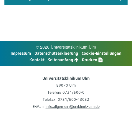
© 2026 Uni­ver­si­täts­kli­ni­kum Ulm
Impres­sum
Daten­schutz­er­kla­e­rung
Cookie-​Einstellungen
Kon­takt
Sei­ten­an­fang
Dru­cken
Uni­ver­si­täts­kli­ni­kum Ulm
89070 Ulm
Tele­fon: 0731/500-0
Tele­fax: 0731/500-43032
E-​Mail:
info.allgemein@uniklinik-ulm.de