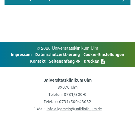
© 2026 Uni­ver­si­täts­kli­ni­kum Ulm
Impres­sum
Daten­schutz­er­kla­e­rung
Cookie-​Einstellungen
Kon­takt
Sei­ten­an­fang
Dru­cken
Uni­ver­si­täts­kli­ni­kum Ulm
89070 Ulm
Tele­fon: 0731/500-0
Tele­fax: 0731/500-43032
E-​Mail:
info.allgemein@uniklinik-ulm.de