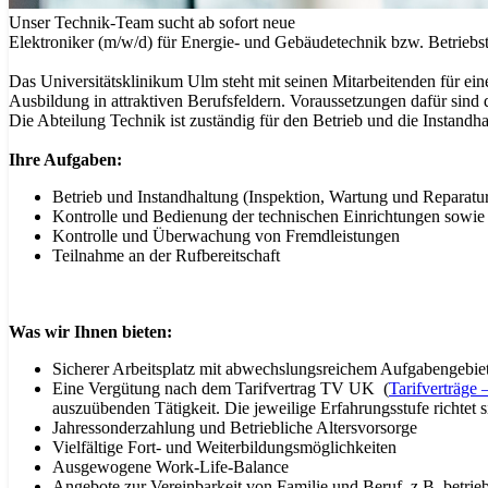
Unser Technik-Team sucht ab sofort neue
Elektroniker (m/w/d) für Energie- und Gebäudetechnik bzw. Betriebs
Das Universitätsklinikum Ulm steht mit seinen Mitarbeitenden für ei
Ausbildung in attraktiven Berufsfeldern. Voraussetzungen dafür sind q
Die Abteilung Technik ist zuständig für den Betrieb und die Instandh
Ihre Aufgaben:
Betrieb und Instandhaltung (Inspektion, Wartung und Reparat
Kontrolle und Bedienung der technischen Einrichtungen sow
Kontrolle und Überwachung von Fremdleistungen
Teilnahme an der Rufbereitschaft
Was wir Ihnen bieten:
Sicherer Arbeitsplatz mit abwechslungsreichem Aufgabengebiet
Eine Vergütung nach dem Tarifvertrag TV UK (
Tarifverträge
auszuübenden Tätigkeit. Die jeweilige Erfahrungsstufe richtet 
Jahressonderzahlung und Betriebliche Altersvorsorge
Vielfältige Fort- und Weiterbildungsmöglichkeiten
Ausgewogene Work-Life-Balance
Angebote zur Vereinbarkeit von Familie und Beruf, z.B. betri